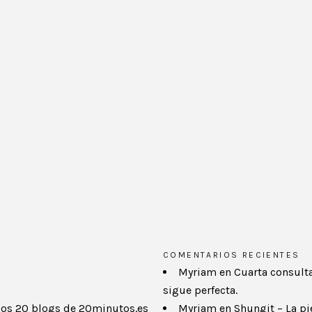
COMENTARIOS RECIENTES
Myriam
en
Cuarta consulta
sigue perfecta.
mios 20 blogs de 20minutos.es
Myriam
en
Shungit – La pi