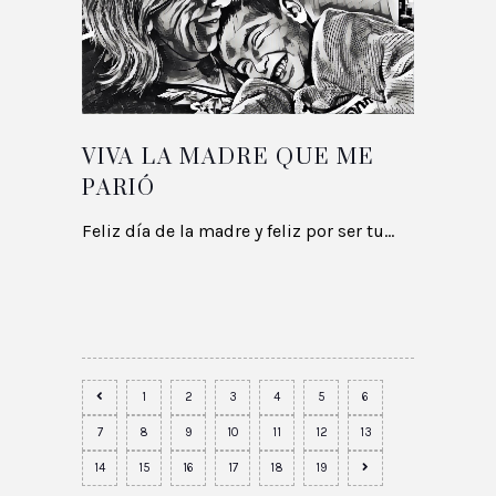
VIVA LA MADRE QUE ME
PARIÓ
Feliz día de la madre y feliz por ser tu...
1
2
3
4
5
6
7
8
9
10
11
12
13
14
15
16
17
18
19