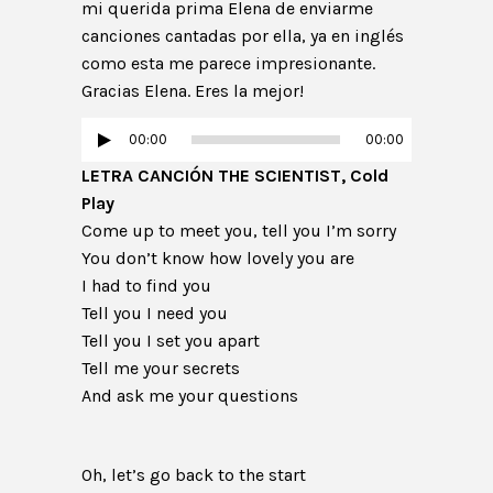
Embarazo
mi querida prima Elena de enviarme
canciones cantadas por ella, ya en inglés
Categorías del blog
como esta me parece impresionante.
Gracias Elena. Eres la mejor!
Reproductor
00:00
00:00
de
LETRA CANCIÓN THE SCIENTIST, Cold
audio
Play
Come up to meet you, tell you I’m sorry
You don’t know how lovely you are
I had to find you
Tell you I need you
Tell you I set you apart
Tell me your secrets
And ask me your questions
Oh, let’s go back to the start