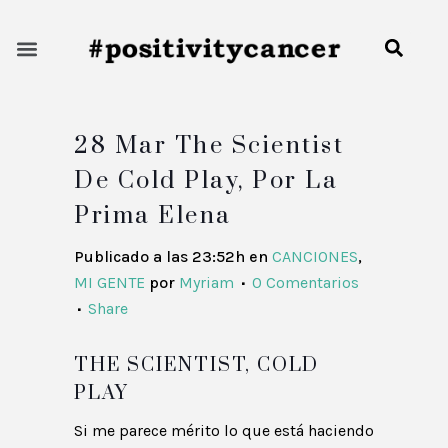
28 Mar
The Scientist
De Cold Play, Por La
Prima Elena
Publicado a las 23:52h
en
CANCIONES
,
MI GENTE
por
Myriam
0 Comentarios
Sobre mí
Share
Consejos tratamiento
THE SCIENTIST, COLD
Prevención cáncer de mama
PLAY
Sitios de interés
Si me parece mérito lo que está haciendo